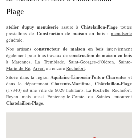
Plage
atelier dupuy menuiserie
Châtelaillon-Plage
assure à
toutes
Construction de maison en bois
prestations de
:
menuiserie
générale
.
constructeur de maison en bois
Nos artisans
interviennent
construction de maison en bois
également pour tous travaux de
à
Marennes
,
La Tremblade
,
Saint-Georges-d'Oléron
,
Sainte-
Marie-de-Ré
,
Arvert
ou encore
Rochefort
.
Aquitaine-Limousin-Poitou-Charentes
Située dans la région
et
Charente-Maritime
Châtelaillon-Plage
dans le département
,
(17340) est une ville de 6029 habitants. La Rochelle, Rochefort,
Royan mais aussi Fontenay-le-Comte ou Saintes entourent
Châtelaillon-Plage
.